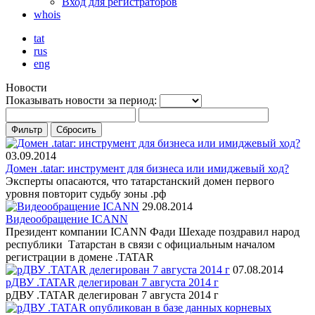
Вход для регистраторов
whois
tat
rus
eng
Новости
Показывать новости за период:
03.09.2014
Домен .tatar: инструмент для бизнеса или имиджевый ход?
Эксперты опасаются, что татарстанский домен первого
уровня повторит судьбу зоны .рф
29.08.2014
Видеообращение ICANN
Президент компании ICANN Фади Шехаде поздравил народ
республики Татарстан в связи с официальным началом
регистрации в домене .TATAR
07.08.2014
рДВУ .TATAR делегирован 7 августа 2014 г
рДВУ .TATAR делегирован 7 августа 2014 г