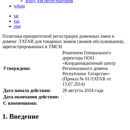
Вход для регистраторов
whois
tat
rus
eng
Политика приоритетной регистрации доменных имен в
домене .TATAR для товарных знаков (знаков обслуживания),
зарегистрированных в TMCH
Решением Генерального
директора ООО
«Координационный центр
Утверждено:
Регионального домена
Республики Татарстан»
(Приказ № 01/TATAR от
15.07.2014)
Дата начала действия:
28 августа 2014 года
Дата окончания действия:
С изменениями:
1. Введение