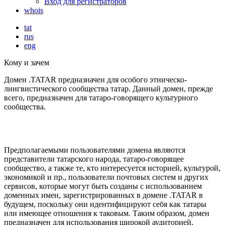
Вход для регистраторов
whois
tat
rus
eng
Кому и зачем
Домен .TATAR предназначен для особого этническо-
лингвистического сообщества татар. Данный домен, прежде
всего, предназначен для татаро-говорящего культурного
сообщества.
Предполагаемыми пользователями домена являются
представители татарского народа, татаро-говорящее
сообщество, а также те, кто интересуется историей, культурой,
экономикой и пр., пользователи почтовых систем и других
сервисов, которые могут быть созданы с использованием
доменных имен, зарегистрированных в домене .TATAR в
будущем, поскольку они идентифицируют себя как татары
или имеющее отношения к таковым. Таким образом, домен
предназначен для использования широкой аудиторией,