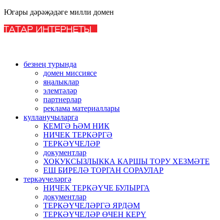
Югары дәрәҗәдәге милли домен
безнең турында
домен миссиясе
яңалыклар
элемтәләр
партнерлар
реклама материаллары
кулланучыларга
КЕМГӘ ҺӘМ НИК
НИЧЕК ТЕРКӘРГӘ
ТЕРКӘҮЧЕЛӘР
документлар
ХОКУКСЫЗЛЫККА КАРШЫ ТОРУ ХЕЗМӘТЕ
ЕШ БИРЕЛӘ ТОРГАН СОРАУЛАР
теркәүчеләргә
НИЧЕК ТЕРКӘҮЧЕ БУЛЫРГА
документлар
ТЕРКӘҮЧЕЛӘРГӘ ЯРДӘМ
ТЕРКӘҮЧЕЛӘР ӨЧЕН КЕРҮ