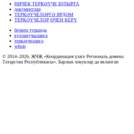
НИЧЕК ТЕРКӘҮЧЕ БУЛЫРГА
документлар
ТЕРКӘҮЧЕЛӘРГӘ ЯРДӘМ
ТЕРКӘҮЧЕЛӘР ӨЧЕН КЕРҮ
безнең турында
кулланучыларга
теркәүчеләргә
whois
© 2014–2026, ҖЧҖ «Координация үзәге Региональ домена
Татарстан Республикасы». Барлык хокуклар да якланган