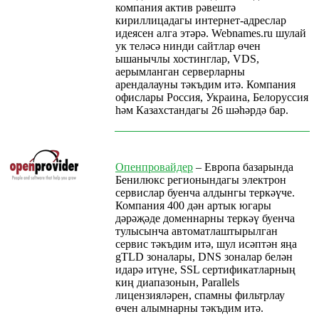
компания актив рәвештә
кириллицадагы интернет-адреслар
идеясен алга этәрә. Webnames.ru шулай
ук теләсә нинди сайтлар өчен
ышанычлы хостинглар, VDS,
аерымланган серверларны
арендалауны тәкъдим итә. Компания
офислары Россия, Украина, Белоруссия
һәм Казахстандагы 26 шәһәрдә бар.
Опенпровайдер
– Европа базарында
Бенилюкс регионындагы электрон
сервислар буенча алдынгы теркәүче.
Компания 400 дән артык югары
дәрәҗәде доменнарны теркәү буенча
тулысынча автоматлаштырылган
сервис тәкъдим итә, шул исәптән яңа
gTLD зоналары, DNS зоналар белән
идарә итүне, SSL сертификатларның
киң диапазонын, Parallels
лицензияләрен, спамны фильтрлау
өчен алымнарны тәкъдим итә.