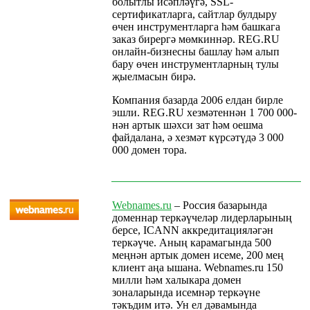
болытлы исәпләүгә, SSL-
сертификатларга, сайтлар булдыру
өчен инструментларга һәм башкага
заказ бирергә мөмкиннәр. REG.RU
онлайн-бизнесны башлау һәм алып
бару өчен инструментларның тулы
җыелмасын бирә.
Компания базарда 2006 елдан бирле
эшли. REG.RU хезмәтеннән 1 700 000-
нән артык шәхси зат һәм оешма
файдалана, ә хезмәт күрсәтүдә 3 000
000 домен тора.
Webnames.ru
– Россия базарында
доменнар теркәүчеләр лидерларының
берсе, ICANN аккредитацияләгән
теркәүче. Аның карамагында 500
меңнән артык домен исеме, 200 мең
клиент аңа ышана. Webnames.ru 150
милли һәм халыкара домен
зоналарында исемнәр теркәүне
тәкъдим итә. Ун ел дәвамында