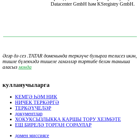
Datacenter GmbH һәм KSregistry GmbH.
Әгәр дә сез .TATAR доменында теркәүче булырга телисез икән,
тишле бүлекчәдә тишеле гамәлләр тәртибе белән таныша
аласыз
монда
кулланучыларга
КЕМГӘ ҺӘМ НИК
НИЧЕК ТЕРКӘРГӘ
ТЕРКӘҮЧЕЛӘР
документлар
ХОКУКСЫЗЛЫККА КАРШЫ ТОРУ ХЕЗМӘТЕ
ЕШ БИРЕЛӘ ТОРГАН СОРАУЛАР
домен миссиясе