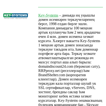
Key-Systems
– дөньяда иң уңышлы
домен исемнәрен теркәүчеләренең
берсе, 1998 елдан бирле эшли.
Компания дөньядагы 100 меңнән
артык кулланучы һәм 2 мең арадашчы
өчен 4 млн. домен исеменә хезмәт
күрсәтә. Хәзерге вакытта Key-Systems
1 меңнән артык домен зонасында
теркәүне тәкъдим итә, һәм доменнар
портфеле арта бара. Теркәү хезмәте
атвоматлаштырылган режимда өч
махсус портал аша алып барыла:
domaindiscount24.com (берәмләп сату),
RRPproxy.net (реселлерлар) һәм
BrandShelter.com (корпоратив
клиентлар). Домен исемнәрен
теркәүдән кала порталлар шулай ук
SSL сертификатлар, vServers, DNS,
хостинг, брендны саклау һәм
мониторинг кебек өстәмә хезмәт
күрсәтәләр. Key-Systems оешмасвының
бүлендек компанияләре бар - Skyway