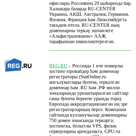
офислары Россиянең 29 шәһәрендә бар.
Халыкара базарда RU-CENTER
Украина, АКШ, Австралия, Германия,
Япония, Франция һәм Люксембургта
тәкъдим ителә. RU-CENTER ның
доменнарны теркәү эшчәнлеге
«Альфастрахование» ААҖ
тарафыннан иминләштерелгән.
REG.RU
– Россиядә 1 нче номерлы
хостинг-провайдер һәм доменнар
регистраторы (StatOnline.ru
мәгълүматлары буенча, теркәлгән
доменнар һәм .RU һәм .РФ милли
зоналарында урнаштырылган сайтлар
саны буенча беренче урында тора),
Европада аккредитацияләнгән иң эре
регистраторларның берсе. Компания
сайтында кулланучылар доменнарны
750 домен зонасында теркәргә;
хостингка, болытлы VPS, физик
серверларны арендалауга, GPU-та