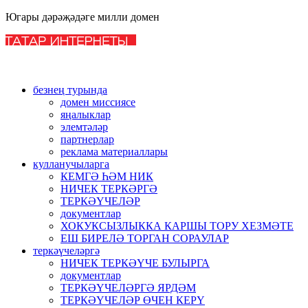
Югары дәрәҗәдәге милли домен
безнең турында
домен миссиясе
яңалыклар
элемтәләр
партнерлар
реклама материаллары
кулланучыларга
КЕМГӘ ҺӘМ НИК
НИЧЕК ТЕРКӘРГӘ
ТЕРКӘҮЧЕЛӘР
документлар
ХОКУКСЫЗЛЫККА КАРШЫ ТОРУ ХЕЗМӘТЕ
ЕШ БИРЕЛӘ ТОРГАН СОРАУЛАР
теркәүчеләргә
НИЧЕК ТЕРКӘҮЧЕ БУЛЫРГА
документлар
ТЕРКӘҮЧЕЛӘРГӘ ЯРДӘМ
ТЕРКӘҮЧЕЛӘР ӨЧЕН КЕРҮ