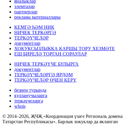
яңалыклар
элемтәләр
партнерлар
реклама материаллары
КЕМГӘ ҺӘМ НИК
НИЧЕК ТЕРКӘРГӘ
ТЕРКӘҮЧЕЛӘР
документлар
ХОКУКСЫЗЛЫККА КАРШЫ ТОРУ ХЕЗМӘТЕ
ЕШ БИРЕЛӘ ТОРГАН СОРАУЛАР
НИЧЕК ТЕРКӘҮЧЕ БУЛЫРГА
документлар
ТЕРКӘҮЧЕЛӘРГӘ ЯРДӘМ
ТЕРКӘҮЧЕЛӘР ӨЧЕН КЕРҮ
безнең турында
кулланучыларга
теркәүчеләргә
whois
© 2014–2026, ҖЧҖ «Координация үзәге Региональ домена
Татарстан Республикасы». Барлык хокуклар да якланган